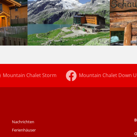
Mountain Chalet Storm
Mountain Chalet Down 
B
Nachrichten
Ferienhäuser
O