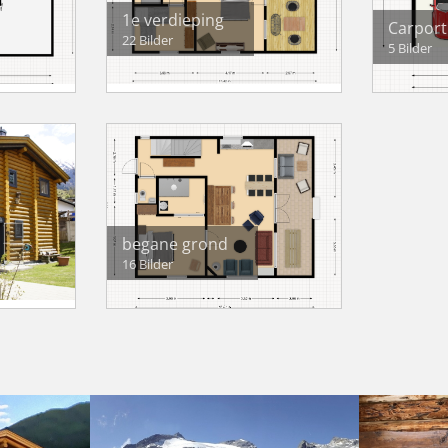
1e verdieping
Carport
22 Bilder
5 Bilder
begane grond
16 Bilder