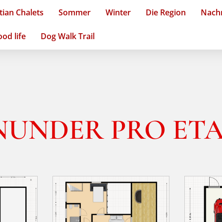
ian Chalets
Sommer
Winter
Die Region
Nachr
od life
Dog Walk Trail
UNDER PRO ET