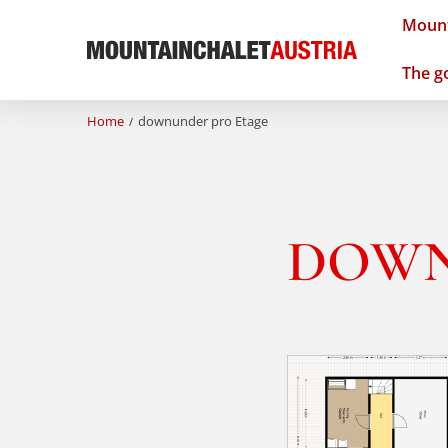
Mount
The go
Home
downunder pro Etage
DOWN