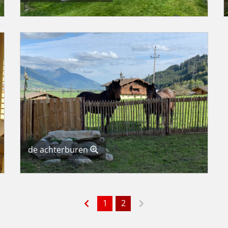
de achterburen
1
2