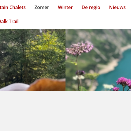
ain Chalets
Zomer
Winter
De regio
Nieuws
alk Trail