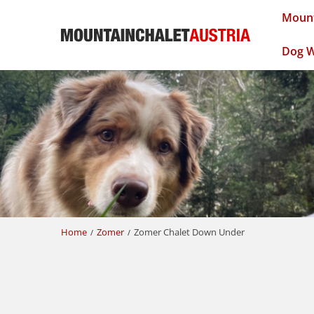
Mount
Dog W
Home
Zomer
Zomer Chalet Down Under