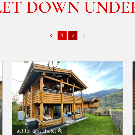
LET DOWN UNDE
1
2
achterkant chalet