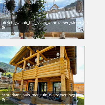
uitzicht_vanuit_het_raam_woonkamer_winter_du.jpeg
achterkant_huis_met_tuin_du_zomer.jpeg