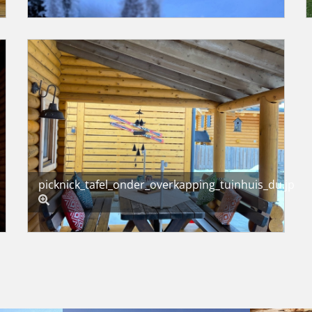
picknick_tafel_onder_overkapping_tuinhuis_du.jpeg