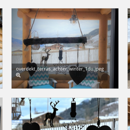
overdekt_terras_achter_winter_1du.jpeg