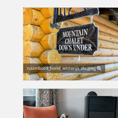
naambord_hond_winterijs_du.jpeg