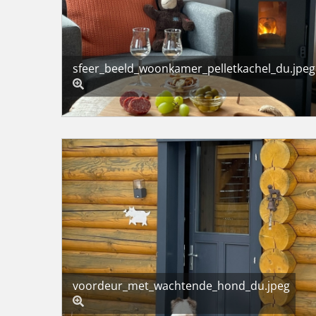
sfeer_beeld_woonkamer_pelletkachel_du.jpeg
voordeur_met_wachtende_hond_du.jpeg