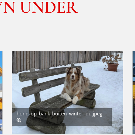
WN UNDER
hond_op_bank_buiten_winter_du.jpeg