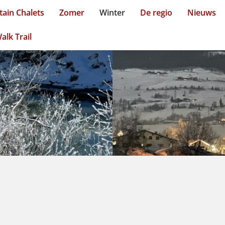
ain Chalets
Zomer
Winter
De regio
Nieuws
alk Trail