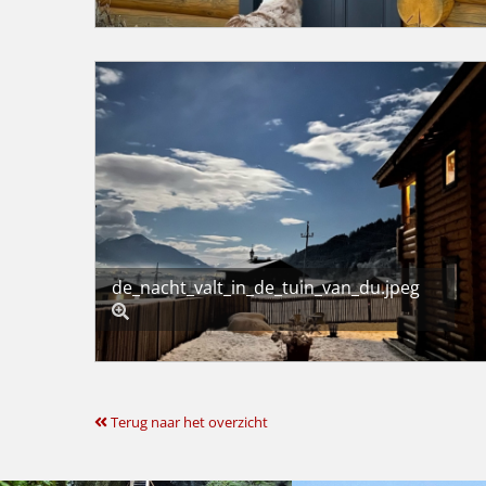
de_nacht_valt_in_de_tuin_van_du.jpeg
Terug naar het overzicht