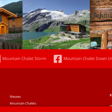
Mountain Chalet Storm
Mountain Chalet Down U
K
Nieuws
Mountain Chalets
O
De regio
D