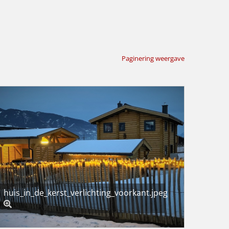
Paginering weergave
huis_in_de_kerst_verlichting_voorkant.jpeg