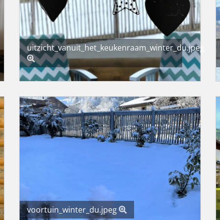
uitzicht_vanuit_het_keukenraam_winter_du.jpeg
voortuin_winter_du.jpeg