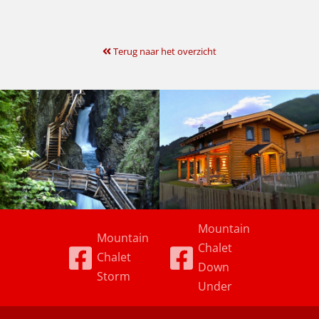
Terug naar het overzicht
Mountain
Mountain
Chalet
Chalet
Down
Storm
Under