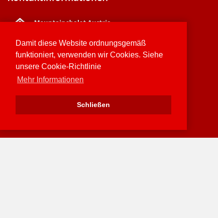
Mountainchalet Austria
Muhlbachstrasse 23A & B, Niedernsill Oostenrijk
Damit diese Website ordnungsgemäß
Beheerders Bianca & Francois
funktioniert, verwenden wir Cookies. Siehe
unsere Cookie-Richtlinie
+43 6767 601022
Mehr Informationen
info@dogwalktrail.com
Schließen
Sitemap
Datenschutz-Erklärung
Cookie-Richtlinien