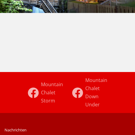
Mountain
Mountain
Chalet
Chalet
Down
Storm
Under
Nachrichten